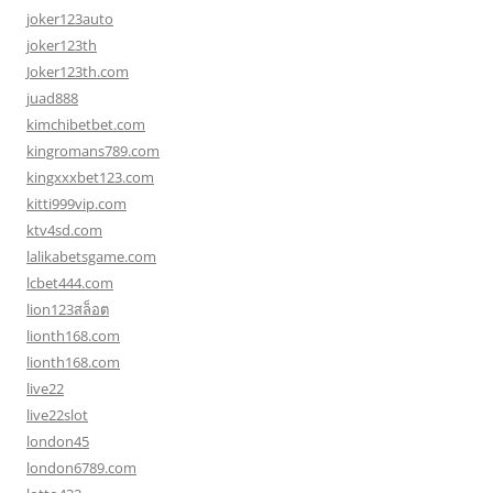
joker123auto
joker123th
Joker123th.com
juad888
kimchibetbet.com
kingromans789.com
kingxxxbet123.com
kitti999vip.com
ktv4sd.com
lalikabetsgame.com
lcbet444.com
lion123สล็อต
lionth168.com
lionth168.com
live22
live22slot
london45
london6789.com