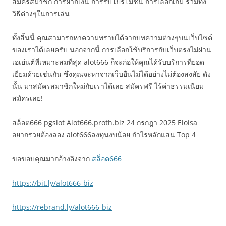
สมัครสมาชิก การฝากเงิน การรับโปรโมชั่น การเลือกเกม รวมทั้ง
วิธีต่างๆในการเล่น
ทั้งสิ้นนี้ คุณสามารถหาความทราบได้จากบทความต่างๆบนเว็บไซต์
ของเราได้เลยครับ นอกจากนี้ การเลือกใช้บริการกับเว็บตรงไม่ผ่าน
เอเย่นต์ที่เหมาะสมที่สุด alot666 ก็จะก่อให้คุณได้รับบริการที่ยอด
เยี่ยมด้วยเช่นกัน ซึ่งคุณจะหาจากเว็บอื่นไม่ได้อย่างไม่ต้องสงสัย ดัง
นั้น มาสมัครสมาชิกใหม่กับเราได้เลย สมัครฟรี ไร้ค่าธรรมเนียม
สมัครเลย!
สล็อต666 pgslot Alot666.proth.biz 24 กรกฎา 2025 Eloisa
อยากรวยต้องลอง alot666ลงทุนงบน้อย กำไรหลักแสน Top 4
ขอขอบคุณมากอ้างอิงจาก
สล็อต666
https://bit.ly/alot666-biz
https://rebrand.ly/alot666-biz