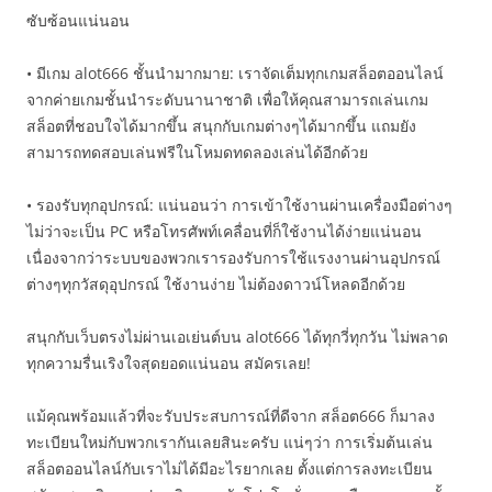
ซับซ้อนแน่นอน
• มีเกม alot666 ชั้นนำมากมาย: เราจัดเต็มทุกเกมสล็อตออนไลน์
จากค่ายเกมชั้นนำระดับนานาชาติ เพื่อให้คุณสามารถเล่นเกม
สล็อตที่ชอบใจได้มากขึ้น สนุกกับเกมต่างๆได้มากขึ้น แถมยัง
สามารถทดสอบเล่นฟรีในโหมดทดลองเล่นได้อีกด้วย
• รองรับทุกอุปกรณ์: แน่นอนว่า การเข้าใช้งานผ่านเครื่องมือต่างๆ
ไม่ว่าจะเป็น PC หรือโทรศัพท์เคลื่อนที่ก็ใช้งานได้ง่ายแน่นอน
เนื่องจากว่าระบบของพวกเรารองรับการใช้แรงงานผ่านอุปกรณ์
ต่างๆทุกวัสดุอุปกรณ์ ใช้งานง่าย ไม่ต้องดาวน์โหลดอีกด้วย
สนุกกับเว็บตรงไม่ผ่านเอเย่นต์บน alot666 ได้ทุกวี่ทุกวัน ไม่พลาด
ทุกความรื่นเริงใจสุดยอดแน่นอน สมัครเลย!
แม้คุณพร้อมแล้วที่จะรับประสบการณ์ที่ดีจาก สล็อต666 ก็มาลง
ทะเบียนใหม่กับพวกเรากันเลยสินะครับ แน่ๆว่า การเริ่มต้นเล่น
สล็อตออนไลน์กับเราไม่ได้มีอะไรยากเลย ตั้งแต่การลงทะเบียน