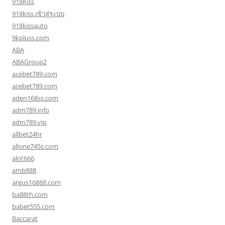
918Kiss
918kiss เข้าสู่ระบบ
918kissauto
9kpluss.com
ABA
ABAGroup2
acebet789.com
acebet789.com
aden168ss.com
adm789.info
adm789.vip
allbet24hr
allone745s.com
alot666
amb888
argus16888.com
ba88th.com
babet555.com
Baccarat