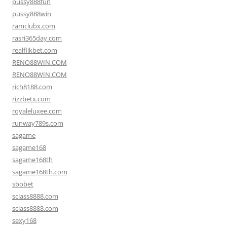
pussy888fun
pussy888win
ramclubx.com
rasri365day.com
realflikbet.com
RENO88WIN.COM
RENO88WIN.COM
rich8188.com
rizzbetx.com
royaleluxee.com
runway789s.com
sagame
sagame168
sagame168th
sagame168th.com
sbobet
sclass8888.com
sclass8888.com
sexy168