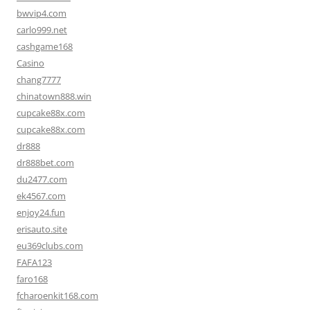
bwvip4.com
carlo999.net
cashgame168
Casino
chang7777
chinatown888.win
cupcake88x.com
cupcake88x.com
dr888
dr888bet.com
du2477.com
ek4567.com
enjoy24.fun
erisauto.site
eu369clubs.com
FAFA123
faro168
fcharoenkit168.com