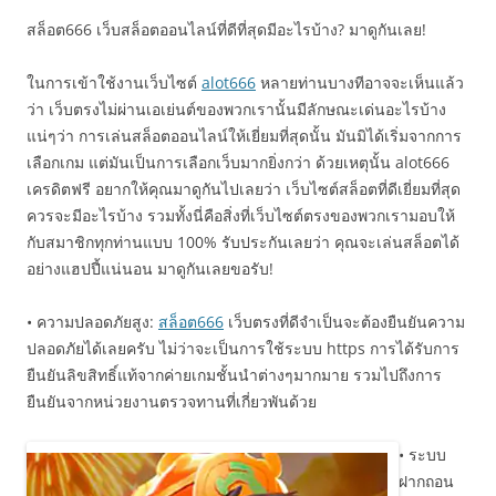
สล็อต666 เว็บสล็อตออนไลน์ที่ดีที่สุดมีอะไรบ้าง? มาดูกันเลย!
ในการเข้าใช้งานเว็บไซต์
alot666
หลายท่านบางทีอาจจะเห็นแล้ว
ว่า เว็บตรงไม่ผ่านเอเย่นต์ของพวกเรานั้นมีลักษณะเด่นอะไรบ้าง
แน่ๆว่า การเล่นสล็อตออนไลน์ให้เยี่ยมที่สุดนั้น มันมิได้เริ่มจากการ
เลือกเกม แต่มันเป็นการเลือกเว็บมากยิ่งกว่า ด้วยเหตุนั้น alot666
เครดิตฟรี อยากให้คุณมาดูกันไปเลยว่า เว็บไซต์สล็อตที่ดีเยี่ยมที่สุด
ควรจะมีอะไรบ้าง รวมทั้งนี่คือสิ่งที่เว็บไซต์ตรงของพวกเรามอบให้
กับสมาชิกทุกท่านแบบ 100% รับประกันเลยว่า คุณจะเล่นสล็อตได้
อย่างแฮปปี้แน่นอน มาดูกันเลยขอรับ!
• ความปลอดภัยสูง:
สล็อต666
เว็บตรงที่ดีจำเป็นจะต้องยืนยันความ
ปลอดภัยได้เลยครับ ไม่ว่าจะเป็นการใช้ระบบ https การได้รับการ
ยืนยันลิขสิทธิ์แท้จากค่ายเกมชั้นนำต่างๆมากมาย รวมไปถึงการ
ยืนยันจากหน่วยงานตรวจทานที่เกี่ยวพันด้วย
• ระบบ
ฝากถอน