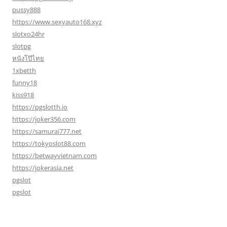
pussy888
https://www.sexyauto168.xyz
slotxo24hr
slotpg
หนังโป๊ไทย
1xbetth
funny18
kiss918
https://pgslotth.io
https://joker356.com
https://samurai777.net
https://tokyoslot88.com
https://betwayvietnam.com
https://jokerasia.net
pgslot
pgslot