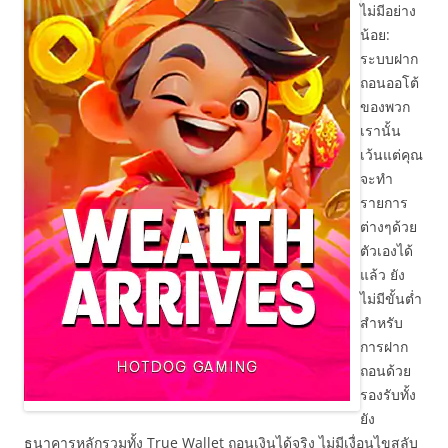
ไม่มีอย่าง
น้อย:
ระบบฝาก
ถอนออโต้
ของพวก
เรานั้น
เว้นแต่คุณ
จะทำ
รายการ
ต่างๆด้วย
ตัวเองได้
แล้ว ยัง
ไม่มีขั้นต่ำ
สำหรับ
การฝาก
ถอนด้วย
รองรับทั้ง
ยัง
ธนาคารหลักรวมทั้ง True Wallet ถอนเงินได้จริง ไม่มีเงื่อนไขสลับ