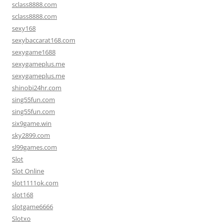
sclass8888.com
sclass8888.com
sexy168
sexybaccarat168.com
sexygame1688
sexygameplus.me
sexygameplus.me
shinobi24hr.com
sing55fun.com
sing55fun.com
six9game.win
sky2899.com
sl99games.com
Slot
Slot Online
slot1111ok.com
slot168
slotgame6666
Slotxo