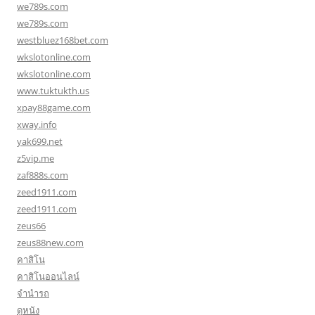
we789s.com
we789s.com
westbluez168bet.com
wkslotonline.com
wkslotonline.com
www.tuktukth.us
xpay88game.com
xway.info
yak699.net
z5vip.me
zaf888s.com
zeed1911.com
zeed1911.com
zeus66
zeus88new.com
คาสิโน
คาสิโนออนไลน์
จำนำรถ
ดูหนัง