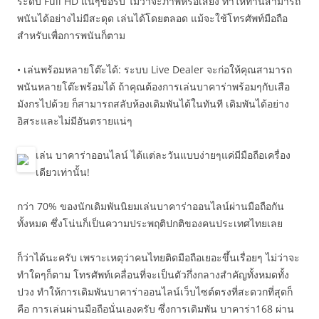
ระดับ Full HD แน่ๆขอรับ ไม่ว่าจะภาพหรือเสียง ทำให้ท่านสามารถ
พนันได้อย่างไม่มีสะดุด เล่นได้โดยตลอด แม้จะใช้โทรศัพท์มือถือ
สำหรับเพื่อการพนันก็ตาม
• เล่นพร้อมหลายโต๊ะได้: ระบบ Live Dealer จะก่อให้คุณสามารถ
พนันหลายโต๊ะพร้อมได้ ถ้าคุณต้องการเล่นบาคาร่าพร้อมๆกับเสือ
มังกรไปด้วย ก็สามารถสลับห้องเดิมพันได้ในทันที เดิมพันได้อย่าง
อิสระและไม่มีอันตรายแน่ๆ
เล่น บาคาร่าออนไลน์ ได้แต่ละวันแบบง่ายๆแค่มีมือถือเครื่อง
เดียวเท่านั้น!
กว่า 70% ของนักเดิมพันนิยมเล่นบาคาร่าออนไลน์ผ่านมือถือกัน
ทั้งหมด ซึ่งโน่นก็เป็นความประพฤติปกติของคนประเทศไทยเลย
ก็ว่าได้นะครับ เพราะเหตุว่าคนไทยติดมือถือเยอะขึ้นเรื่อยๆ ไม่ว่าจะ
ทำใดๆก็ตาม โทรศัพท์เคลื่อนที่จะเป็นตัวกึ่งกลางสำคัญทั้งหมดทั้ง
ปวง ทำให้การเดิมพันบาคาร่าออนไลน์เว็บไซต์ตรงที่สะดวกที่สุดก็
คือ การเล่นผ่านมือถือนั่นเองครับ ซึ่งการเดิมพัน บาคาร่า168 ผ่าน