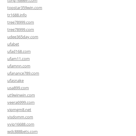
tong168win.com
topstar359win.com
tr1688.info
tree78999.com
tree78999.com
udee365day.com
ufabet
ufad168.com
ufam11.com
ufamnn.com
ufanance789.com
ufasnake
usa899.com
ut9winwin.com
veera6999.com
vipmgm8.net
visdomm.com
vvip16688.com
wdc888bets.com