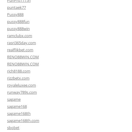
PunPro777.in
puntaek77
Pussy888
pussy888fun
pussy888win
ramclubx.com
rasri365day.com
realflikbet.com
RENO88WIN.COM
RENO88WIN.COM
rich8188.com
rizzbetx.com
royaleluxee.com
runway789s.com
sagame
sagame168
sagame168th
sagame168th.com
sbobet