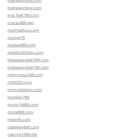
m4newonline.com
m4newonline.com
mac1bet789.com
macau888.win
marinapluss.com
mario678
medee989.com
meekin365day.com
megawaysbet789.com
megawaysbet789.com
mercyrosa168.com
mib555s.com
mmgoldsbets.com
monkey789
mono16888.com
moza888.com
mwin9s.com
nagawaybet.com
nakoya1688.site