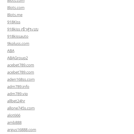
8lots.com
8lots.com
8lots.me
918Kiss
918kiss เข้าสู่ระบบ
918kissauto
9kpluss.com
ABA
ABAGroup2
acebet789.com
acebet789.com
aden168ss.com
adm789.info
adm789.vip
allbet24hr
allone745s.com
alot666
amb888
argus16888.com